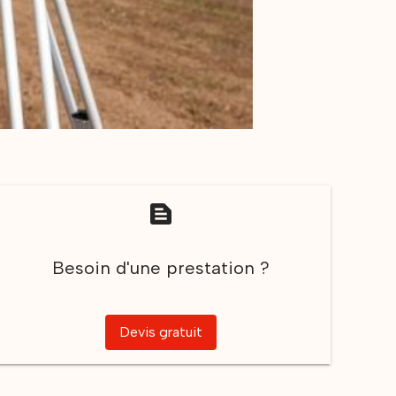
text_snippet
Besoin d'une prestation ?
Devis gratuit