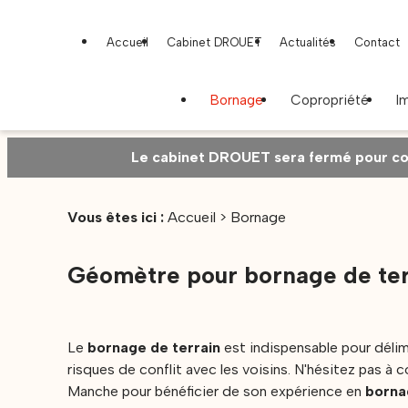
Panneau de gestion des cookies
Accueil
Cabinet DROUET
Actualités
Contact
Bornage
Copropriété
I
Le cabinet DROUET sera fermé pour con
Vous êtes ici :
Accueil
> Bornage
Géomètre pour bornage de ter
Le
bornage de terrain
est indispensable pour délimi
risques de conflit avec les voisins. N'hésitez pas à
Manche pour bénéficier de son expérience en
borna