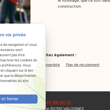
le voisinage, que ce soit dans
construction.
re vie privée
ce de navigation et vous
cessaires sont
Consultez également :
peuvent pas être
ésactiver les cookies de
Implantation
Copropriété
Plan de récolement
s préférences. Vous
 cliquant sur le lien
ter que la désactivation
ionnalités du site.
 et fermer
02 49 88 40 21
La Tassinerie
50700 VALOGNES