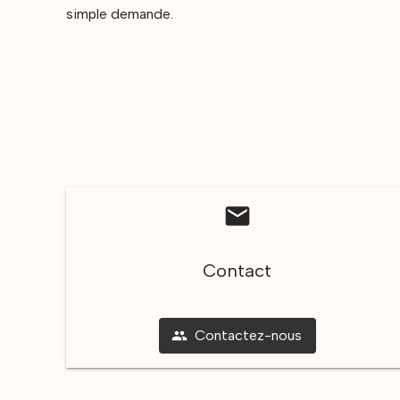
simple demande.
mail
Contact
Contactez-nous
people